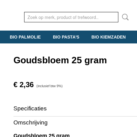
BIO PALMOLIE
BIO PASTA'S
BIO KIEMZADEN
Goudsbloem 25 gram
€ 2,36
(inclusief btw 9%)
Specificaties
Productcode
PP068
Omschrijving
Goudsbloem 25 gram