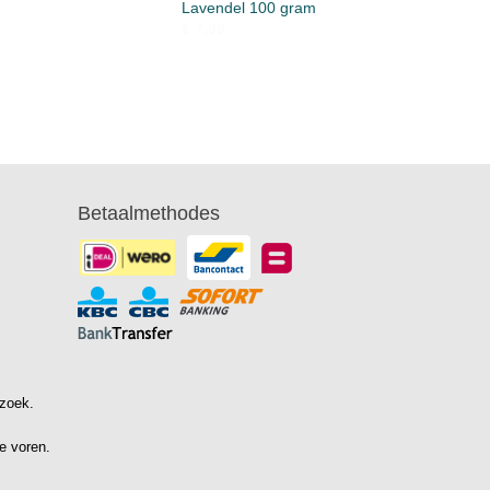
Lavendel 100 gram
€ 7,99
Betaalmethodes
ezoek.
e voren.