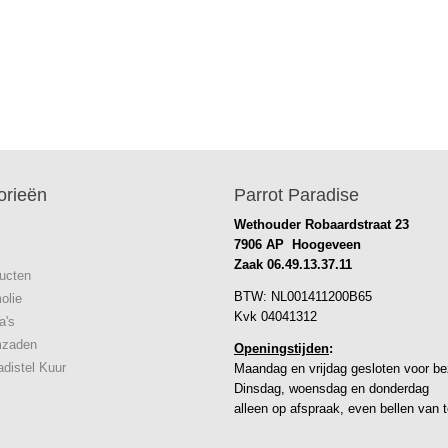
orieën
Parrot Paradise
Wethouder Robaardstraat 23
7906 AP Hoogeveen
Zaak
06.49.13.37.11
ucten
BTW: NL001411200B65
olie
Kvk 04041312
a's
mzaden
Openingstijden
:
adistel Kuur
Maandag en vrijdag gesloten voor b
Dinsdag, woensdag en donderdag
alleen op afspraak, even bellen van t