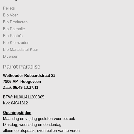
Pellets
Bio Voer
Bio Producten
Bio Palmolie
Bio Pasta's
Bio Kiemzaden
Bio Mariadistel Kuur
Diversen
Parrot Paradise
Wethouder Robaardstraat 23
7906 AP Hoogeveen
Zaak
06.49.13.37.11
BTW: NL001411200B65
Kvk 04041312
Openingstijden
:
Maandag en vrijdag gesloten voor bezoek.
Dinsdag, woensdag en donderdag
alleen op afspraak, even bellen van te voren.