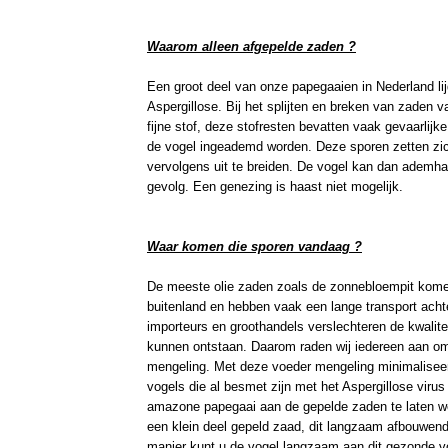
Waarom alleen afgepelde zaden ?
Een groot deel van onze papegaaien in Nederland l
Aspergillose. Bij het splijten en breken van zaden 
fijne stof, deze stofresten bevatten vaak gevaarlij
de vogel ingeademd worden. Deze sporen zetten zic
vervolgens uit te breiden. De vogel kan dan ademha
gevolg. Een genezing is haast niet mogelijk.
Waar komen die sporen vandaag ?
De meeste olie zaden zoals de zonnebloempit komen
buitenland en hebben vaak een lange transport acht
importeurs en groothandels verslechteren de kwalit
kunnen ontstaan. Daarom raden wij iedereen aan om
mengeling. Met deze voeder mengeling minimaliseert
vogels die al besmet zijn met het Aspergillose virus 
amazone papegaai aan de gepelde zaden te laten w
een klein deel gepeld zaad, dit langzaam afbouwen
manier kunt u de vogel langzaam aan dit gezonde v