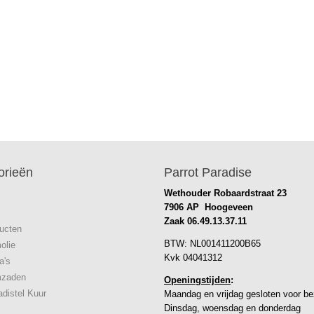
orieën
Parrot Paradise
Wethouder Robaardstraat 23
7906 AP Hoogeveen
Zaak
06.49.13.37.11
ucten
BTW: NL001411200B65
olie
Kvk 04041312
a's
mzaden
Openingstijden
:
adistel Kuur
Maandag en vrijdag gesloten voor b
Dinsdag, woensdag en donderdag