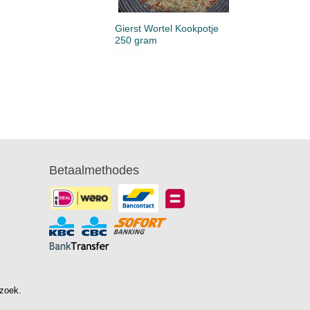
Gierst Wortel Kookpotje
250 gram
€ 4,25
Betaalmethodes
ezoek.